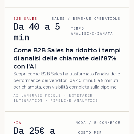
B2B SALES
SALES / REVENUE OPERATIONS
Da 40 a 5
TEMPO
min
ANALISI/CHIAMATA
Come B2B Sales ha ridotto i tempi
di analisi delle chiamate dell'87%
con l'AI
Scopri come B2B Sales ha trasformato l'analisi delle
performance dei venditori: da 40 minuti a 5 minuti
per chiamata, con visibilità completa sulla pipeline
di acquisizione.
AI LANGUAGE MODELS · NOTETAKER
INTEGRATION · PIPELINE ANALYTICS
MIA
MODA / E-COMMERCE
Da 25€ a
COSTO PER