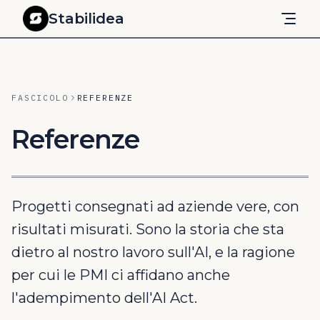
Stabilidea
Prezzi
AI ACT
FASCICOLO
REFERENZE
Cos'è Adempia — tutto
l'adempimento in uno
Referenze
Corso, registro, policy e aggiornamenti in un unico
abbonamento.
Sei un libero professionista?
Piano Freelance: un utente, prezzo fisso, tutto incluso.
Progetti consegnati ad aziende vere, con
Scadenza 2 agosto 2026
risultati misurati. Sono la storia che sta
Cosa cambia quando sanzioni e controlli diventano
operativi.
dietro al nostro lavoro sull'AI, e la ragione
Obbligo di formazione (Art. 4)
per cui le PMI ci affidano anche
La guida completa: chi è obbligato, cosa serve, cosa si
l'adempimento dell'AI Act.
rischia.
Registro dei sistemi AI