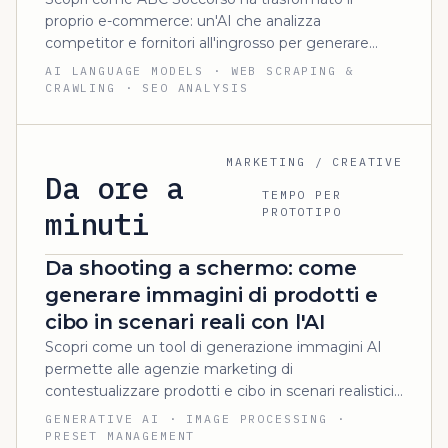
proprio e-commerce: un'AI che analizza
competitor e fornitori all'ingrosso per generare
contenuti SEO ottimizzati nel linguaggio di RSPP
AI LANGUAGE MODELS · WEB SCRAPING &
e uffici acquisti.
CRAWLING · SEO ANALYSIS
MARKETING / CREATIVE
Da ore a
TEMPO PER
minuti
PROTOTIPO
Da shooting a schermo: come
generare immagini di prodotti e
cibo in scenari reali con l'AI
Scopri come un tool di generazione immagini AI
permette alle agenzie marketing di
contestualizzare prodotti e cibo in scenari realistici,
accelerando la prototipazione di campagne e
GENERATIVE AI · IMAGE PROCESSING ·
calendari editoriali.
PRESET MANAGEMENT