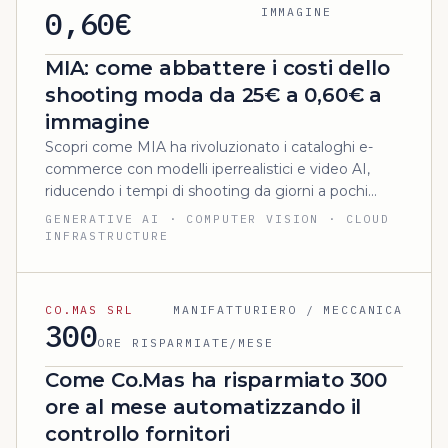
0,60€
IMMAGINE
MIA: come abbattere i costi dello
shooting moda da 25€ a 0,60€ a
immagine
Scopri come MIA ha rivoluzionato i cataloghi e-
commerce con modelli iperrealistici e video AI,
riducendo i tempi di shooting da giorni a pochi
minuti.
GENERATIVE AI · COMPUTER VISION · CLOUD
INFRASTRUCTURE
CO.MAS SRL
MANIFATTURIERO / MECCANICA
300
ORE RISPARMIATE/MESE
Come Co.Mas ha risparmiato 300
ore al mese automatizzando il
controllo fornitori