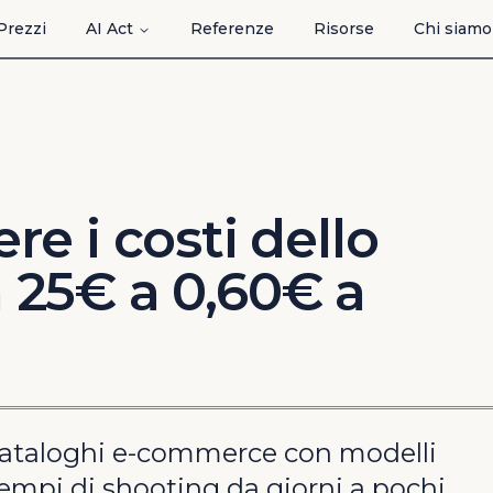
Prezzi
AI Act
Referenze
Risorse
Chi siamo
e i costi dello
 25€ a 0,60€ a
 cataloghi e-commerce con modelli
 tempi di shooting da giorni a pochi