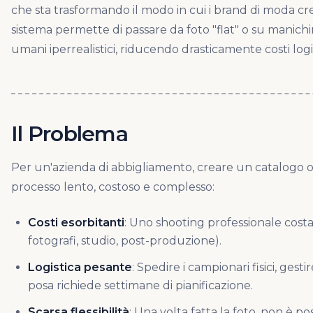
che sta trasformando il modo in cui i brand di moda crean
sistema permette di passare da foto "flat" o su manich
umani iperrealistici, riducendo drasticamente costi logi
Il Problema
Per un'azienda di abbigliamento, creare un catalogo o 
processo lento, costoso e complesso:
Costi esorbitanti
: Uno shooting professionale cost
fotografi, studio, post-produzione).
Logistica pesante
: Spedire i campionari fisici, gesti
posa richiede settimane di pianificazione.
Scarsa flessibilità
: Una volta fatta la foto, non è po