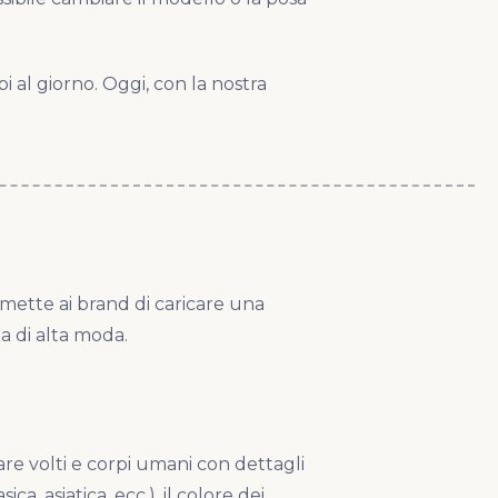
i al giorno. Oggi, con la nostra
ette ai brand di caricare una
a di alta moda.
re volti e corpi umani con dettagli
a, asiatica, ecc.), il colore dei